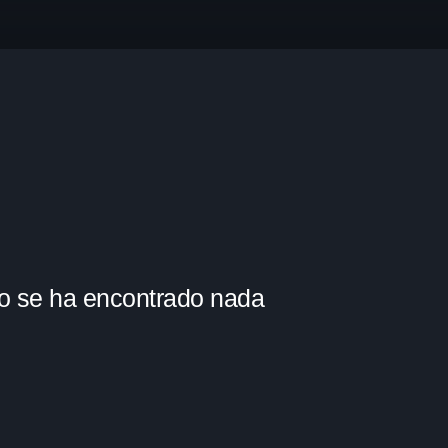
Categorias
Blog de la Radio
Videos
Sonando ahora
o se ha encontrado nada