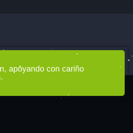
ón, apoyando con cariño
.
RRIA