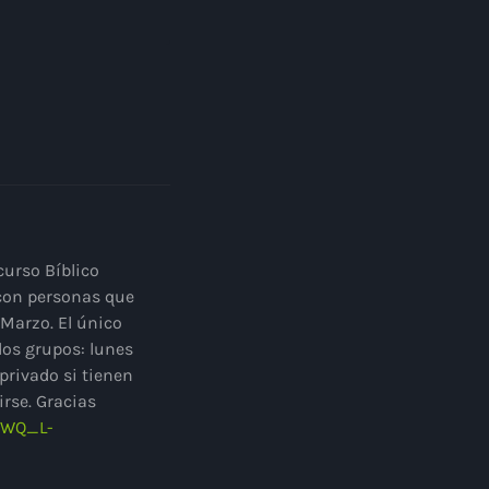
curso Bíblico
 con personas que
Marzo. El único
 dos grupos: lunes
privado si tienen
irse. Gracias
4jWQ_L-