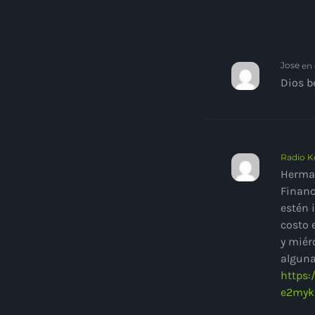
Jose
en 
Dios b
Radio K
Herman
Financ
estén 
costo 
y miér
alguna
https:
e2myk