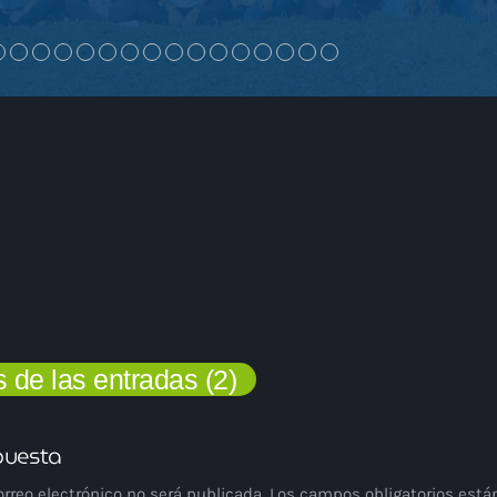
 de las entradas (2)
puesta
orreo electrónico no será publicada. Los campos obligatorios est