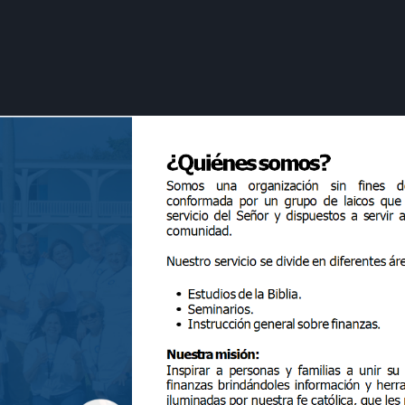
Alex y Lorenzo
olón – Humberto
Caminando con María José & Manuel