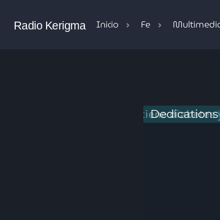
Inicio
Fe
Multimedi
Radio Kerigma
Dedications
 Mario, quien tiene diabetes y ahora insu