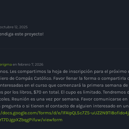
octubre 12, 2025
endiga este proyecto!
erigma
en febrero 7, 2026
os. Les compartimos la hoja de inscripción para el próximo 
iero de Compás Católico. Favor llenar la forma o compartirla
interesadas en el curso que comenzará la primera semana de 
es por los libros, $70 en total. El cupo es limitado. Tendremos
coles. Reunión es una vez por semana. Favor comunicarse en 
 pregunta o si tienen el contacto de alguien interesado en un
//docs.google.com/forms/d/e/1FAIpQLSc7Z5-uUZ2N9TI8ofido
rT7DJgpXZbqgPifuw/viewform