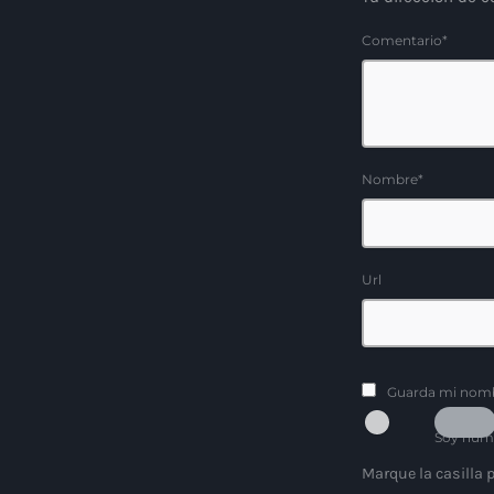
Comentario*
Nombre*
Url
Guarda mi nombr
Soy hum
Marque la casilla p