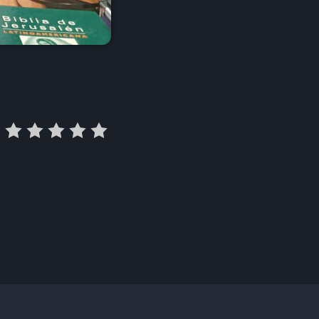
Alex y Lorenzo
olón – Humberto
Caminando con María José & Manuel