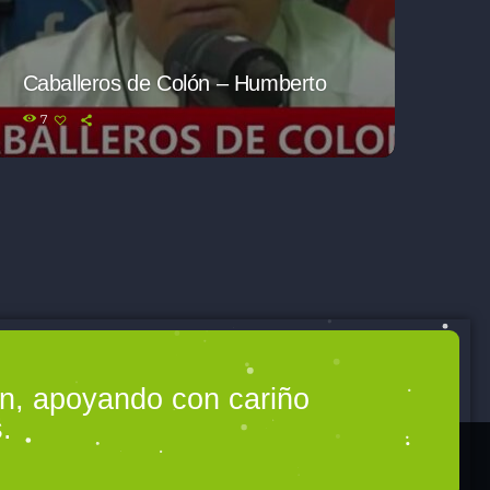
Caballeros de Colón – Humberto
7
ón, apoyando con cariño
.