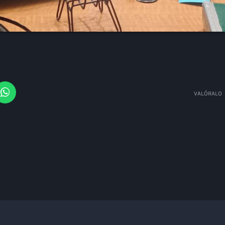
Fe y Esperanza 
Caballeros de C
VALÓRALO