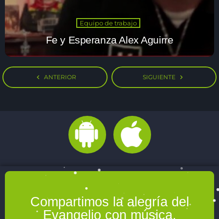
Equipo de trabajo
Fe y Esperanza Alex Aguirre
navigate_before
ANTERIOR
SIGUIENTE
navigate_next
Compartimos la alegría del
Evangelio con música,