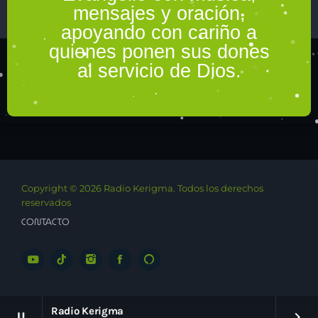
mensajes y oración,
apoyando con cariño a
quienes ponen sus dones
al servicio de Dios.
Copyright © 2026 Radio Kerigma. Todos los derechos
reservados
CONTACTO
Radio Kerigma
pause
keyboard_arrow_right