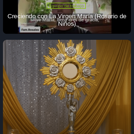
Equipo de trabajo
Creciendo con La Virgen María (Rosario de
FREDDIE CHAVARRIA
Niños)
Fe y Esperanza Alex y Lorenzo
Caballeros de Colón – Humberto
Caminando con María José & Manuel