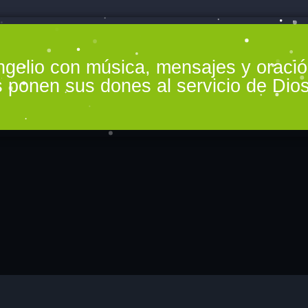
Divina Misericordia
ngelio con música, mensajes y oraci
15:00 - 15:50
 ponen sus dones al servicio de Dios
Informativo
Evento prueba
FREDDIE CHAVA