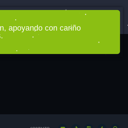
ón, apoyando con cariño
.
RRIA