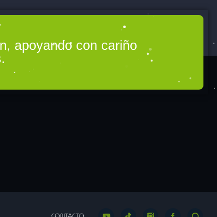
Alex y Lorenzo
ón, apoyando con cariño
olón – Humberto
.
Caminando con María José & Manuel
CONTACTO